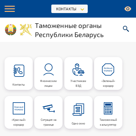
КОНТАКТЫ
Таможенные органы
Республики Беларусь
Физическим
Участникам
«Зеленый»
Контакты
лицам
ВЭД
коридор
«Красный»
Ситуация на
Таможенный
Одно окно
коридор
границе
калькулятор