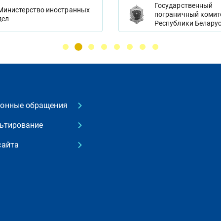
Государственный
Министерство иностранных
пограничный комит
дел
Республики Белару
ронные обращения
ьтирование
сайта