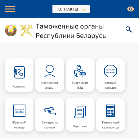
КОНТАКТЫ
Таможенные органы
Республики Беларусь
Физическим
Участникам
«Зеленый»
Контакты
лицам
ВЭД
коридор
«Красный»
Ситуация на
Таможенный
Одно окно
коридор
границе
калькулятор