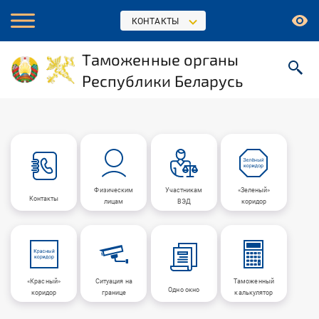
КОНТАКТЫ
Таможенные органы
Республики Беларусь
Физическим
Участникам
«Зеленый»
Контакты
лицам
ВЭД
коридор
«Красный»
Ситуация на
Таможенный
Одно окно
коридор
границе
калькулятор