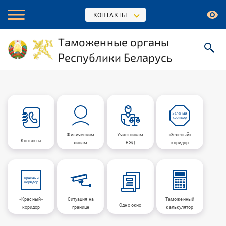
КОНТАКТЫ
Таможенные органы
Республики Беларусь
Физическим
Участникам
«Зеленый»
Контакты
лицам
ВЭД
коридор
«Красный»
Ситуация на
Таможенный
Одно окно
коридор
границе
калькулятор